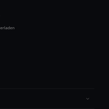
e
erladen