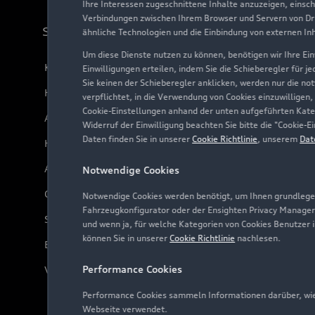
Ihre Interessen zugeschnittene Inhalte anzuzeigen, einsc
Verbindungen zwischen Ihrem Browser und Servern von Dri
Support
ähnliche Technologien und die Einbindung von externen In
Um diese Dienste nutzen zu können, benötigen wir Ihre Einw
Kundenservice
Einwilligungen erteilen, indem Sie die Schieberegler für j
Sie keinen der Schieberegler anklicken, werden nur die no
Händlersuche
verpflichtet, in die Verwendung von Cookies einzuwilligen,
Cookie-Einstellungen anhand der unten aufgeführten Kateg
Audi Code
Widerruf der Einwilligung beachten Sie bitte die "Cookie
Daten finden Sie in unserer
Cookie Richtlinie
, unserem
Dat
Häufige Fragen (FAQ)
Audi Online Beratung
Notwendige Cookies
Online-Terminvereinbarung
Notwendige Cookies werden benötigt, um Ihnen grundlegen
Fahrzeugkonfigurator oder der Ensighten Privacy Manager
Servicekontakt
und wenn ja, für welche Kategorien von Cookies Benutzer 
können Sie in unserer
Cookie Richtlinie
nachlesen.
Bordbuch & Bedienungsanleitungen
Performance Cookies
Verträge kündigen
Performance Cookies sammeln Informationen darüber, wie 
Webseite verwendet.